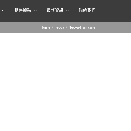
銷售據點
最新資訊
聯絡我們
Home
/
neova
/
Neova-Hair care
Energy Spray 深層呵護 強健髮根 補充養分 修護髮絲
代謝呵護頭皮，強健髮根，減緩落髮。 ★水解藜麥與小
，呵護秀髮避免光熱傷害斷裂，使秀髮恢復柔順光澤。
效地深入髮絲復甦有活力。 *適合男女稀疏、脆弱髮
 產品說明 症狀肌膚首選品牌 國際百萬忠誠消費者 與
行多種安全性及 醫學實驗臨床研究測試 專利創新配方