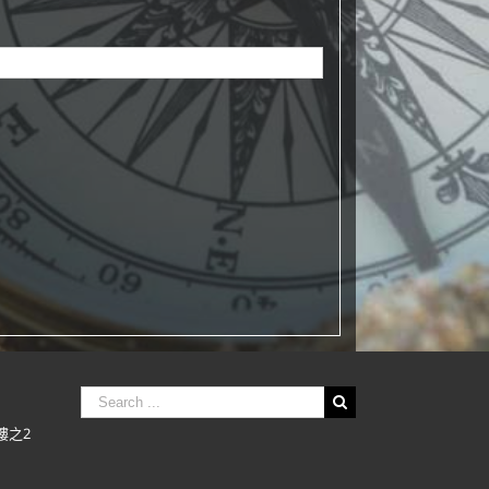
Search
樓之2
for: