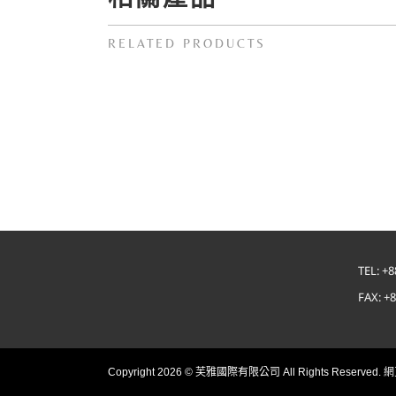
RELATED PRODUCTS
TEL: +8
FAX: +
網
Copyright
2026 © 芙雅國際有限公司 All Rights Reserved.