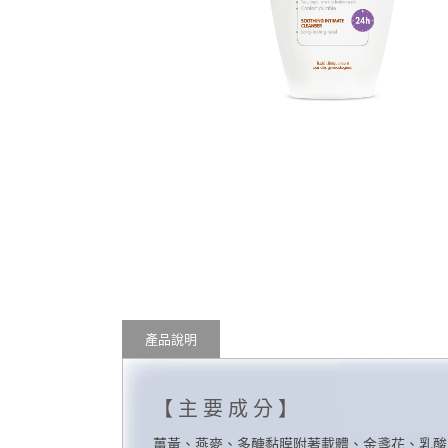
產品說明
【主要成分】
薑黃、燕麥、多醣黏膜附著載體、金盞花、乳酸