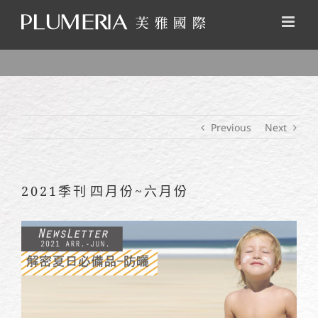
Skip
to
content
Previous
Next
2021季刊 四月份~六月份
View
Larger
Image