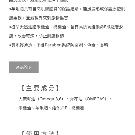
♦羊毛脂具有自然肌膚脂質的保護結購，能迅速形成保護膜使肌
膚柔軟，並減輕外來刺激物傷害
♦植萃天然油脂米糠油、橄欖油、含有高抗氧維他命E能滋養潤
膚，改善乾燥，防止肌膚粗糙
♦質地輕薄透、不含Paraben系統防腐劑、色素、香料
產品說明
【主要成分】
大麻籽油（Omega 3,6）、芥花油（OMEGA9）、
米糠油、羊毛脂、維他命E、橄欖臘
【使用方法】