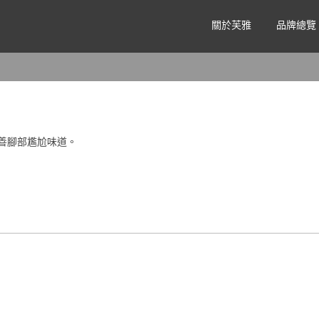
關於芙雅
品牌總覽
善腳部尷尬味道。