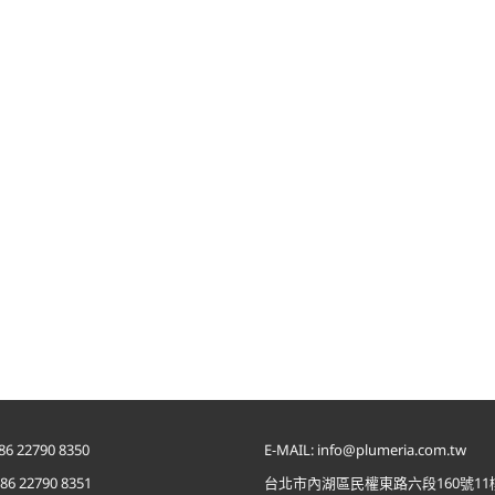
足醫適腿足持久乾爽噴
霧
86 22790 8350
E-MAIL: info@plumeria.com.tw
886 22790 8351
台北市內湖區民權東路六段160號11