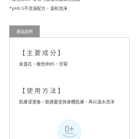
*pH5.5不流淚配方，溫和洗淨
產品說明
【主要成分】
金盞花、維他命B5、甘菊
【使用方法】
肌膚浸溼後，取適量塗抹身體肌膚，再以溫水洗淨